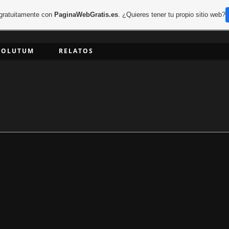
 gratuitamente con
PaginaWebGratis.es
. ¿Quieres tener tu propio sitio web?
VOLUTUM
RELATOS